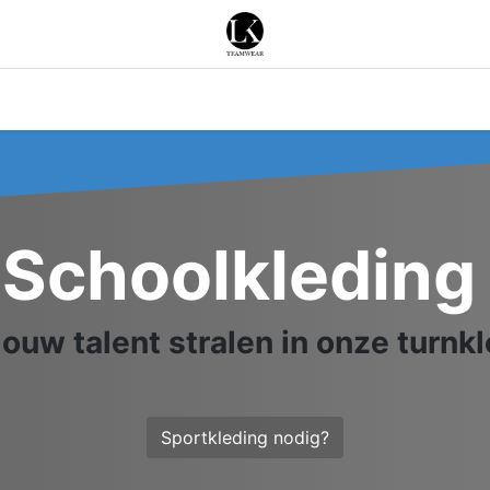
ken
acties
Succesverhalen
Contactez-nous
Schoolkleding
jouw talent stralen in onze turnk
Sportkleding nodig?