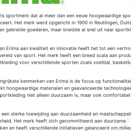
its sportmerk dat al meer dan een eeuw hoogwaardige spor
uceert. Het merk werd opgericht in 1900 in Reutlingen, Duit
an gebreide goederen, maar breidde al snel uit naar sportk
an Erima aan kwaliteit en innovatie heeft het tot een vert
ereld van sport. Het merk heeft een breed scala aan prod
kleding voor verschillende sporten zoals voetbal, basketb
ngrijkste kenmerken van Erima is de focus op functionalite
ikt hoogwaardige materialen en geavanceerde technologie
portkleding niet alleen duurzaam is, maar ook comfortabel
 een sterke toewijding aan duurzaamheid en maatschappeli
jkheid. Het merk heeft zich gecommitteerd aan duurzame
ken en heeft verschillende initiatieven gelanceerd om milie