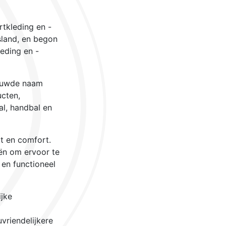
tkleding en -
sland, en begon
leding en -
rouwde naam
ucten,
al, handbal en
it en comfort.
ën om ervoor te
 en functioneel
jke
uvriendelijkere