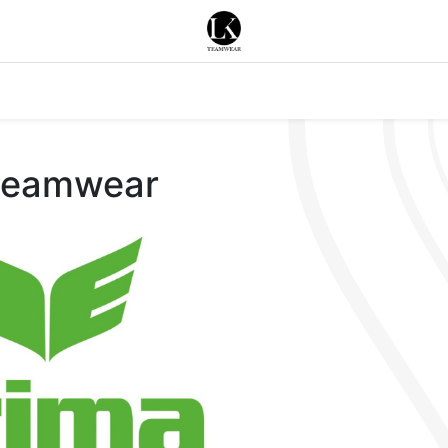
Merken
Acties
Nieuws
Contacteer ons
teamwear