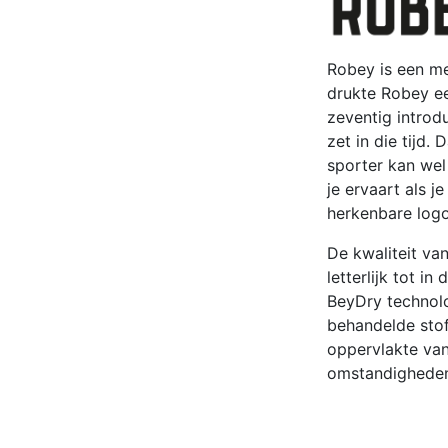
Robey is een me
drukte Robey ee
zeventig introd
zet in die tijd
sporter kan wel
je ervaart als 
herkenbare logo
De kwaliteit va
letterlijk tot i
BeyDry technolo
behandelde stof
oppervlakte van
omstandigheden 