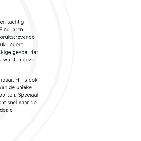
 en tachtig
Eind jaren
ooruitstrevende
uk. Iedere
kkige gevoel dat
aag worden deze
baar. Hij is ook
 van de unieke
porten. Speciaal
ht snel naar de
ideale