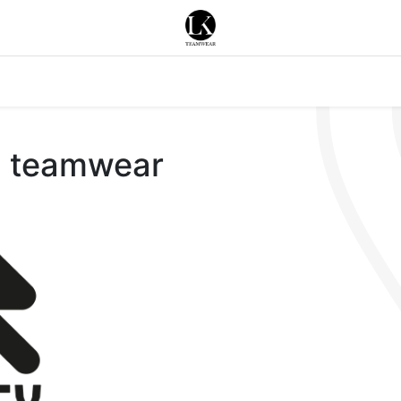
Merken
Acties
Nieuws
Contacteer ons
 teamwear