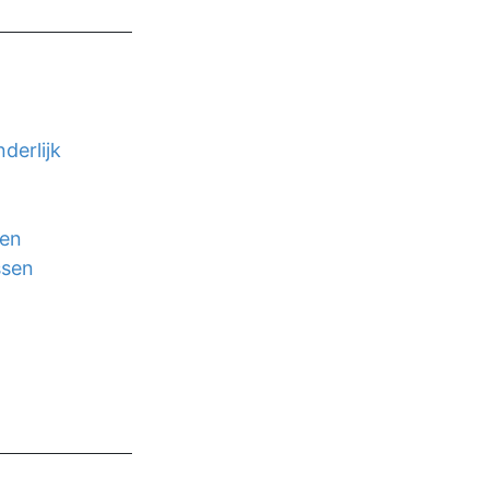
derlijk
ten
ssen