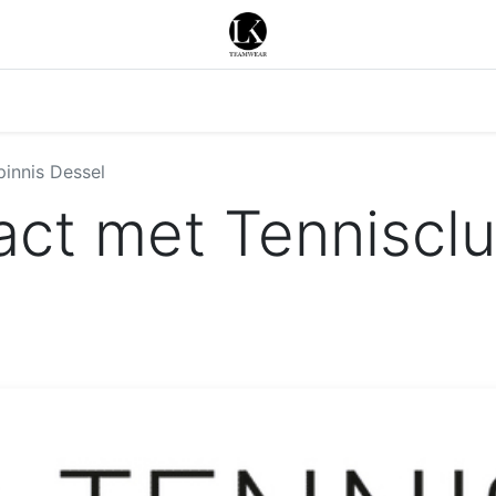
Merken
Acties
Nieuws
Contacteer ons
innis Dessel
ct met Tennisclu